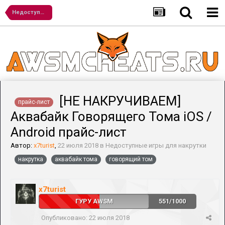
Недоступные игры для накрутки
[НЕ НАКРУЧИВАЕМ]
прайс-лист
Аквабайк Говорящего Тома iOS /
Android прайс-лист
Автор:
x7turist
,
22 июля 2018
в
Недоступные игры для накрутки
накрутка
аквабайк тома
говорящий том
x7turist
ГУРУ AWSM
551/1000
Опубликовано:
22 июля 2018