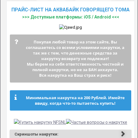
ПРАЙС-ЛИСТ НА АКВАБАЙК ГОВОРЯЩЕГО ТОМА
>>> Доступные платформы: iOS / Android <<<
Покупая любой товар на этом сайте, Вы
соглашаетесь со всеми условиями накрутки, а
так же с тем, что денежные средства за
накрутку возврату не подлежат!
Мы берем на себя ответственность честной и
полной накрутки, но не за БАН аккаунта.
Вся накрутка на Ваш страх и риск!
Минимальная накрутка на 200 Рублей. Имейте
ввиду, когда что-то пытаетесь купить!
Скриншоты накрутки: