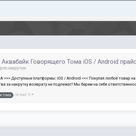
квабайк Говорящего Тома iOS / Android прай
для накрутки
> Доступные платформы: iOS / Android <<< Покупая любой товар на э
тва за накрутку возврату не подлежат! Мы берем на себя ответственност
(и ещё 1)
к тома