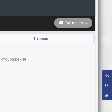
Активность
Награды
я отображения