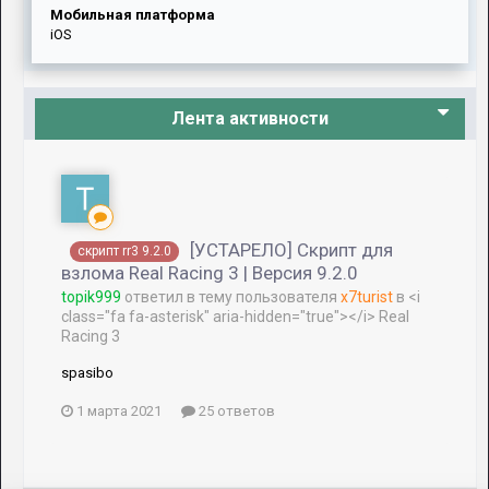
Мобильная платформа
iOS
Лента активности
[УСТАРЕЛО] Скрипт для
скрипт rr3 9.2.0
взлома Real Racing 3 | Версия 9.2.0
topik999
ответил в тему пользователя
x7turist
в
<i
class="fa fa-asterisk" aria-hidden="true"></i> Real
Racing 3
spasibo
1 марта 2021
25 ответов