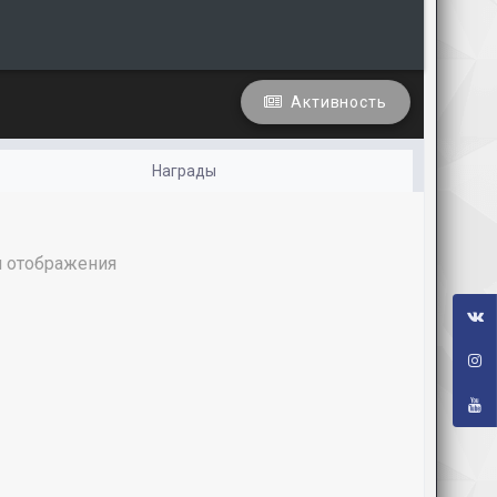
Активность
Награды
я отображения