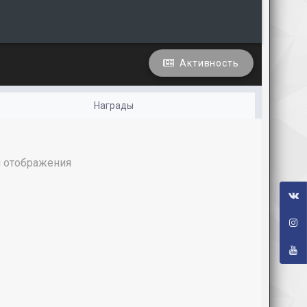
Активность
Награды
я отображения