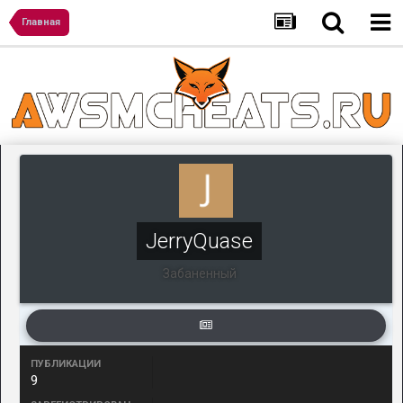
Главная
JerryQuase
Забаненный
ПУБЛИКАЦИИ
9