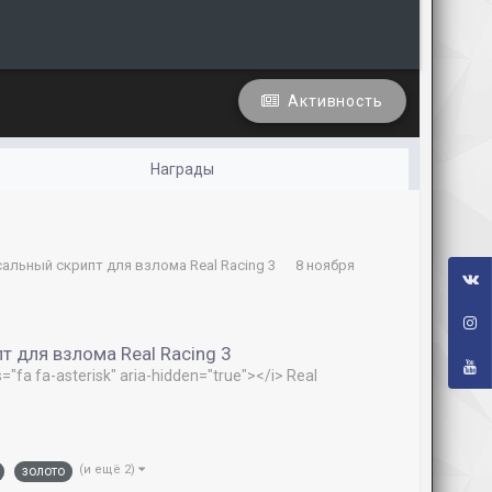
Активность
Награды
рсальный скрипт для взлома Real Racing 3
8 ноября
т для взлома Real Racing 3
s="fa fa-asterisk" aria-hidden="true"></i> Real
(и ещё 2)
золото