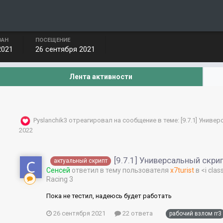
ВАН
ПОСЕЩЕНИЕ
2021
26 сентября 2021
Лента активности
Pyslanchik3
отреагировал на сообщение в теме:
[9.7.1] Униве
2022
[9.7.1] Универсальный скрип
актуальный скрипт
Сенсей
ответил в тему пользователя
x7turist
в
<i clas
Racing 3
Пока не тестил, надеюсь будет работать
26 сентября 2021
22 ответа
рабочий взлом rr3