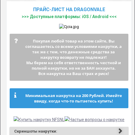
ПРАЙС-ЛИСТ НА DRAGONVALE
>>> Доступные платформы: iOS / Android <<<
Покупая любой товар на этом сайте, Вы
соглашаетесь со всеми условиями накрутки, а
так же с тем, что денежные средства за
накрутку возврату не подлежат!
Мы берем на себя ответственность честной и
полной накрутки, но не за БАН аккаунта.
Вся накрутка на Ваш страх и риск!
Минимальная накрутка на 200 Рублей. Имейте
ввиду, когда что-то пытаетесь купить!
Скриншоты накрутки: