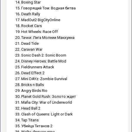
Boxing Star
Говорящий Том: Водная битва
Death Rally
MadOut2 BigCityOnline
Rocket Cars
Hot Wheels: Race Off
Тачки: Лига Молнии Маккуина
Dead Tide
Caravan War
Sonic Dash 2: Sonic Boom
Disney Heroes: Battle Mod
Fieldrunners Attack
Dead Effect 2
Mini DAYz: Zombie Survival
Bricks n Balls
Angry Birds Rio
Planet Gold Rush: Золото ждет
Mafia City: War of Underworld
Head Ball 2
Clash of Queens: Light or Dark
Tap Titans
Убийца Титанов 2
Walkr: Фитнес игра