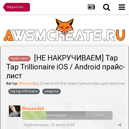
Недоступные игры для накрутки
[НЕ НАКРУЧИВАЕМ] Tap
прайс-лист
Tap Trillionaire iOS / Android прайс-
лист
Автор:
Bloooody5
,
22 июля 2018
в
Недоступные игры для накрутки
tap tap trillionaire
накрутка
Bloooody5
Начинающий
19/50
Опубликовано:
22 июля 2018