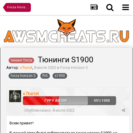
Forza Horizon 5
Тюнинги S1900
тюнинг forza
Автор:
x7turist
,
8 июля 2022
в
Forza Horizon 5
forza horizon 5
fh5
s1900
x7turist
ГУРУ AWSM
551/1000
Опубликовано:
8 июля 2022
Всем привет!
В данной теме будут публиковаться тачки класса S1900, на