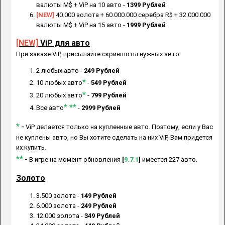
валюты M$ + ViP на 10 авто
-
1399 Рублей
[NEW]
40
.000 золота + 60.000.000 серебра R$ + 32.000.000
валюты M$ + ViP на 15 авто
-
1999 Рублей
[NEW]
ViP для авто
При заказе ViP, присылайте скриншоты нужных авто.
2 любых авто -
249 Рублей
*
10 любых авто
-
549 Рублей
*
20 любых авто
-
799 Рублей
* **
Все авто
-
2999 Рублей
*
-
ViP делается только на купленные авто. Поэтому, если у Вас
не куплены авто, но Вы хотите сделать на них ViP, Вам придется
их купить.
**
-
В игре на момент обновления
[
9.7.1
]
имеется 227 авто.
Золото
3.500 золота -
149 Рублей
6.000 золота -
249 Рублей
12.000 золота -
349 Рублей