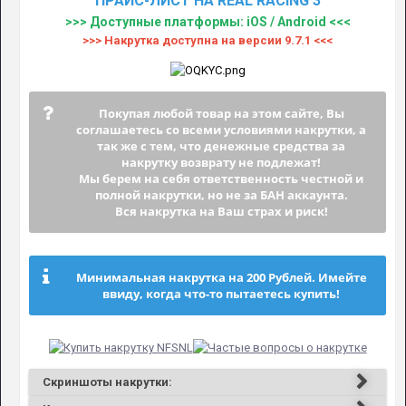
ПРАЙС-ЛИСТ НА REAL RACING 3
>>> Доступные платформы: iOS / Android <<<
>>> Накрутка доступна на версии 9.7.1 <<<
Покупая любой товар на этом сайте, Вы
соглашаетесь со всеми условиями накрутки, а
так же с тем, что денежные средства за
накрутку возврату не подлежат!
Мы берем на себя ответственность честной и
полной накрутки, но не за БАН аккаунта.
Вся накрутка на Ваш страх и риск!
Минимальная накрутка на 200 Рублей. Имейте
ввиду, когда что-то пытаетесь купить!
Скриншоты накрутки: