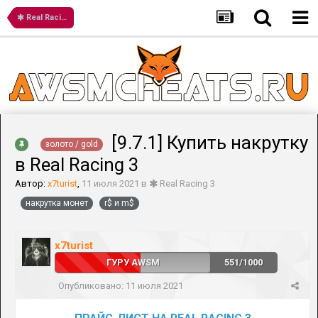
Real Racing 3
[9.7.1] Купить накрутку
золото / gold
в Real Racing 3
Автор:
x7turist
,
11 июля 2021
в
Real Racing 3
накрутка монет
r$ и m$
x7turist
ГУРУ AWSM
551/1000
Опубликовано:
11 июля 2021