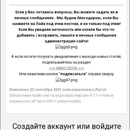
Если у Вас остались вопросы, Вы можете задать их в
личных сообщениях . Мы будем благодарны, если Вы
нажмете на Лайк под этим постом, и не только под этим!
Если Вы увидели неточность или хотели бы что-то
добавить / исправить, пишите в личные сообщения
администрации сайта!
А если хотите получать уведомления о выходе новых статей,
подписывайтесь на раздел
>>> ЖМИ СЮДА <<<
Или нажатием кнопки "
подписаться
" справа сверху
Изменено
22 сентября 2021
пользователем x7turist
Обновление прайс-листа под новую версию 9.7.1 + Новые
скриншоты ViP авто RR3 + новые комбо
Создайте аккаунт или войдите