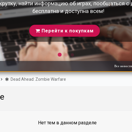
крутку, найти информацию об играх, пообщаться с
бесплатна и доступна всем!
Перейти к покупкам
Все новости сайта!
Dead Ahead: Zombie Warfare
re
Нет тем в данном разделе