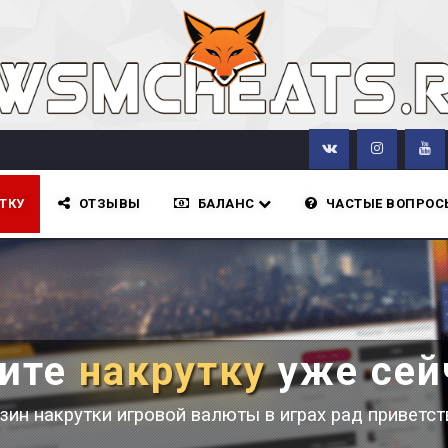
ТКУ
ОТЗЫВЫ
БАЛАНС
ЧАСТЫЕ ВОПРОС
пите
накрутку
уже сей
зин накрутки игровой валюты в играх рад приветст