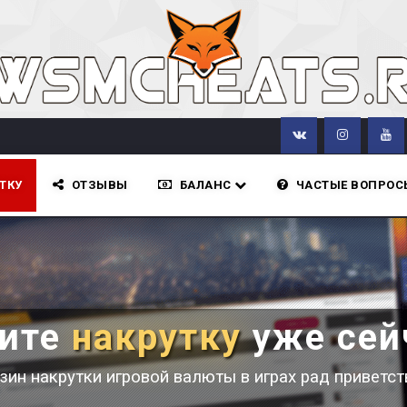
ТКУ
ОТЗЫВЫ
БАЛАНС
ЧАСТЫЕ ВОПРОС
пите
накрутку
уже сей
зин накрутки игровой валюты в играх рад приветст