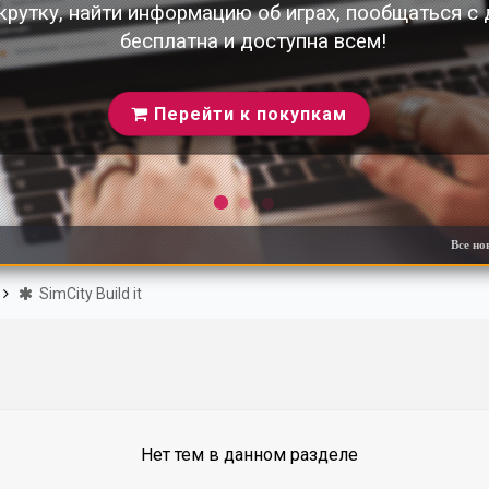
крутку, найти информацию об играх, пообщаться с
бесплатна и доступна всем!
Перейти к покупкам
Все новости сайта!
SimCity Build it
Нет тем в данном разделе